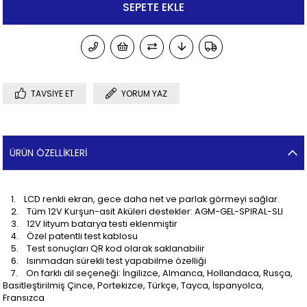
TAVSIYE ET
YORUM YAZ
ÜRÜN ÖZELLIKLERI
1. LCD renkli ekran, gece daha net ve parlak görmeyi sağlar.
2. Tüm 12V Kurşun-asit Aküleri destekler: AGM-GEL-SPIRAL-SLI
3. 12V lityum batarya testi eklenmiştir
4. Özel patentli test kablosu
5. Test sonuçları QR kod olarak saklanabilir
6. Isınmadan sürekli test yapabilme özelliği
7. On farklı dil seçeneği: İngilizce, Almanca, Hollandaca, Rusça,
Basitleştirilmiş Çince, Portekizce, Türkçe, Tayca, İspanyolca,
Fransızca