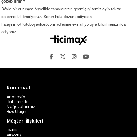
çözebilirim?
Böyle bir durumda öncelikle tarayıcınızın geçmişini temizleyip tekrar
denemenizi öneriyoruz. Sorun hala devam ediyorsa
hatayı
info@otoboyaolcer.com
adresine e-mail yoluyla bildirmenizi rica
ediyoruz.
Kurumsal
Anasayfa
Hakkımızda
Mağazalarımız
Bize Ulaşın
Müşteri İlişkileri
Üyelik
Alışveriş