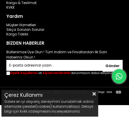
Kargo & Teslimat
KVKK
Yardım
Müşteri Hizmetleri
Sıkça Sorulan Sorular
Kargo Takibi
BİZDEN HABERLER
Bültenimize Üye Olun ! Tüm İndirim ve Fırsatlardan İlk Sizin
Haberiniz Olsun !
Gönder
Üyelik koşullarını
ve
kişisel verilerimin
korunmasını kabul ediyorum.
Çerez Kullanımı
© 2023
siteadi.com
- Tüm Hakları Saklıdır.
Sizlere en iyi alışveriş deneyimini sunabilmek adına
sitemizde çerezler(cookies) kullanmaktayız. Detaylı
bilgi için Kvkk sözleşmesini inceleyebilirsiniz.